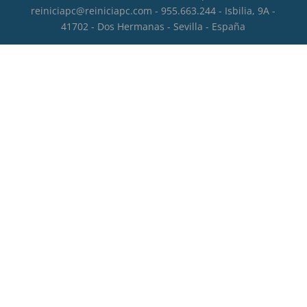
reiniciapc@reiniciapc.com - 955.663.244 - Isbilia, 9A -
41702 - Dos Hermanas - Sevilla - España