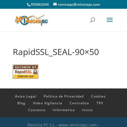
955663244
reiniciapc@reiniciapc.com
RapidSSL_SEAL-90×50
Aviso Legal
Politica de Privacidad
Cookies
Blog
Video Vigilancia
Centralita
TPV
Contacto
Informatica
Inicio
Reinicia PC S.L - www.reiniciapc.com -