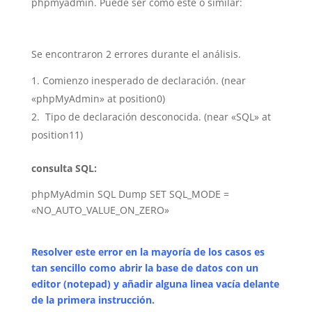
phpmyadmin. Puede ser como este o similar:
Se encontraron 2 errores durante el análisis.
Comienzo inesperado de declaración.
(
near
«phpMyAdmin»
at
position
0
)
Tipo de declaración desconocida.
(
near
«SQL»
at
position
11
)
consulta SQL:
phpMyAdmin SQL Dump
SET
SQL_MODE
=
«NO
_
AUTO
_
VALUE
_
ON
_
ZERO»
Resolver este error en la mayoría de los casos es
tan sencillo como abrir la base de datos con un
editor (notepad) y añadir alguna linea vacía delante
de la primera instrucción.