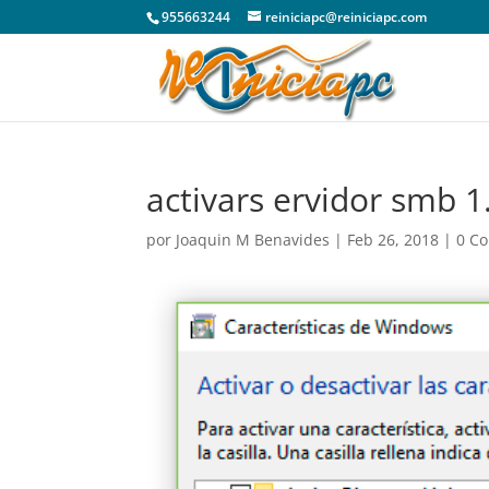
955663244
reiniciapc@reiniciapc.com
activars ervidor smb 
por
Joaquin M Benavides
|
Feb 26, 2018
|
0 C